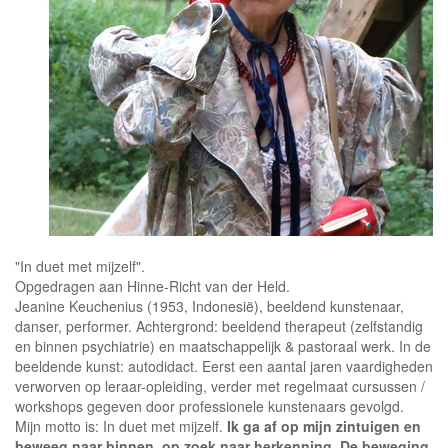
"In duet met mijzelf".
Opgedragen aan Hinne-Richt van der Held.
Jeanine Keuchenius (1953, Indonesië), beeldend kunstenaar,
danser, performer. Achtergrond: beeldend therapeut (zelfstandig
en binnen psychiatrie) en maatschappelijk & pastoraal werk. In de
beeldende kunst: autodidact. Eerst een aantal jaren vaardigheden
verworven op leraar-opleiding, verder met regelmaat cursussen /
workshops gegeven door professionele kunstenaars gevolgd.
Mijn motto is: In duet met mijzelf.
Ik ga af op mijn zintuigen en
beweeg naar binnen, op zoek naar herkenning. De beweging